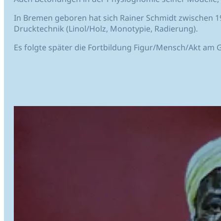
In Bremen geboren hat sich Rainer Schmidt zwischen 19
Drucktechnik (Linol/Holz, Monotypie, Radierung).
Es folgte später die Fortbildung Figur/Mensch/Akt am